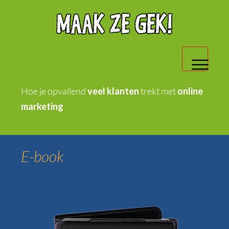
Home
Hoe je opvallend
vee
l klanten
trekt met
online
marketing
Boek
E-book
E-book
Luisterboek
Lezing