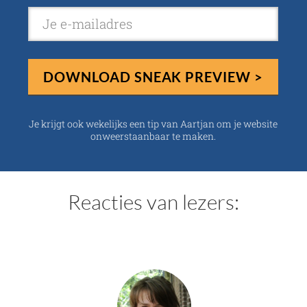
DOWNLOAD SNEAK PREVIEW >
J e krijgt ook wekelijks een tip van Aartjan om je website
onweerstaanbaar te maken.
Reacties van lezers: